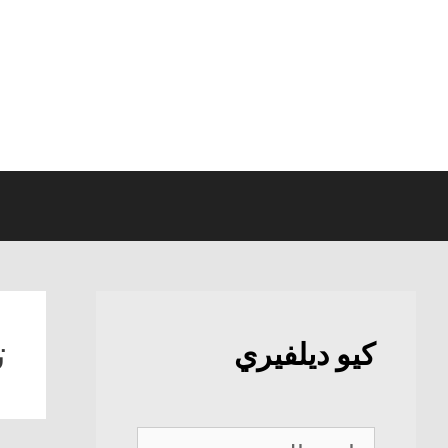
نتقل
لى
لمحتوى
ت
كيو ديلفيري
كيو