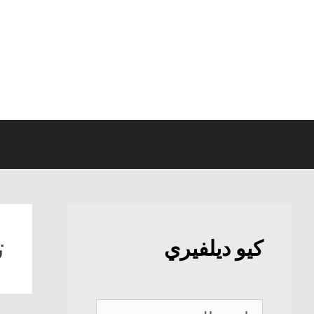
نتقل
لى
لمحتوى
ت
كيو ديلفيري
كيو