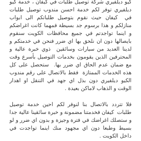
كيو ديلفيري شركة توصيل طلبات في كيفان ، خدمة كيو
ديلفيري توفر لكم خدمة احسن مندوب توصيل طلبات
في كيفان حيث نقوم بتوصيل طلباتكم الى ابواب
منازلكم و هذا برسوم جد بسيطة فمهما كانت اغراضكم
و اينما تواجدتم في جميع محافظات الكويت سنقوم
بايصالها دون ان نلحق بها اي ضرر فنحن في خدمتكم و
لدينا العديد من سيارات وسائقين ذوي خبرة عالية و
المحترفين الذين يقومون بخدمات التوصيل بأسرع وقت
مع ضمان عدم الحاق اي ضرر بها. ستحصل على كل
هذه الخدمات الممتازة فقط بالاتصال على رقم مندوب
الكيو ديلفيري دون بذل اي جهد في التنقل او اهدار
الوقت و الذهاب لاماكن بعيدة .
فلا تتردد بالاتصال بنا لنوفر لكم احين خدمة توصيل
طلبات كيفان فخدمتنا مضمونة و خبرة سائقينا عالية جدا
و ستصلك اغراضك في فترة وجيزة و بدون اي ضرر و لو
بسيط وطبعا دون اي مجهود منك اينما تواجدت في
داخل الكويت .