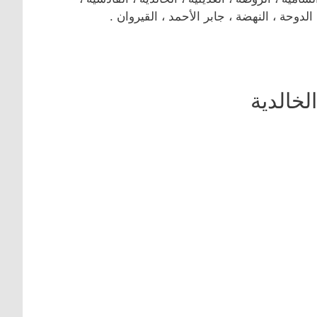
لدوحة ، النهضة ، جابر الأحمد ، القيروان .
خالدية