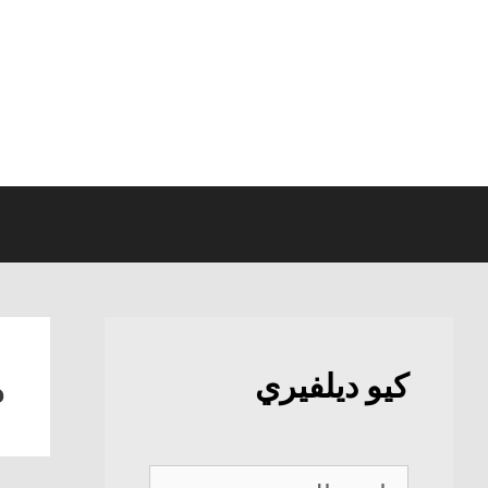
نتقل
لى
لمحتوى
م
كيو ديلفيري
كيو