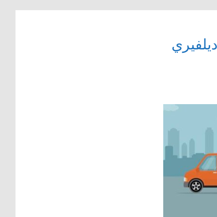
يلفيري