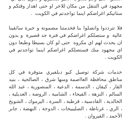
مجهود في التنقل من مكان للاخر او حتى اهدار وقتكم و
ستاتيكم اغراضكم اينما تواجدتم في الكويت .
فلا تترددوا واتصلوا بنا فخدمتنا مضمونة و خبرة سائقينا
عالية و ستصلكم اغراضكم في فترة جد قصيرة و بدون
ان يحدث لهم اي مكروه حتى لو كان بسيطا وطبعا دون
اي مجهود منك فستصلكم اغراضكم اينما تواجدتم في
الكويت .
خدمات شركة توصيل كيو ديلفيري متوفرة في كل
مناطق محافظة العااصمة ومنها شرق ، الصالحية ، بنيد
القار ، كيفان ، الدسمة ، الدعية ، المنصورية ، عبد الله
السالم ، النزهة ، الفيحاء ، الشامية ، الروضة ، العديلية ،
الخالدية ، القادسية ، قرطبة ، السرة ، اليرموك ، الشويخ
، الري ، غرناطة ، الصليبيخات ، الدوحة ، النهضة ، جابر
الأحمد ، القيروان .