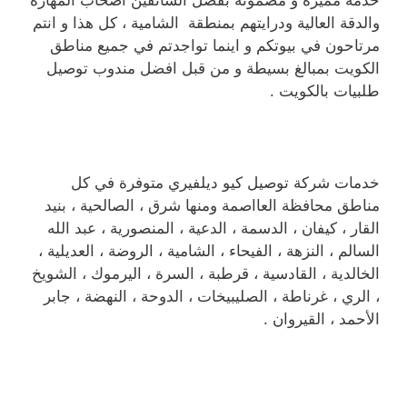
خدمة مميزة و مضمونة بفضل السائقين اصحاب المهارة
والدقة العالية ودرايتهم بمنطقة الشامية ، كل هذا و انتم
مرتاحون في بيوتكم و اينما تواجدتم في جميع مناطق
الكويت بمبالغ بسيطة و من قبل افضل مندوب توصيل
طلبيات بالكويت .
خدمات شركة توصيل كيو ديلفيري متوفرة في كل
مناطق محافظة العااصمة ومنها شرق ، الصالحية ، بنيد
القار ، كيفان ، الدسمة ، الدعية ، المنصورية ، عبد الله
السالم ، النزهة ، الفيحاء ، الشامية ، الروضة ، العديلية ،
الخالدية ، القادسية ، قرطبة ، السرة ، اليرموك ، الشويخ
، الري ، غرناطة ، الصليبيخات ، الدوحة ، النهضة ، جابر
الأحمد ، القيروان .