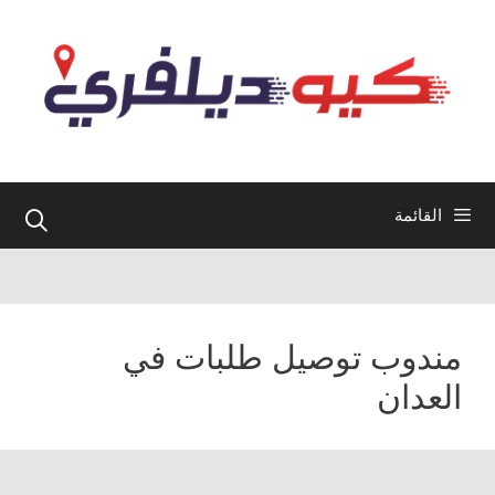
نتقل
لى
لمحتوى
القائمة
مندوب توصيل طلبات في
العدان