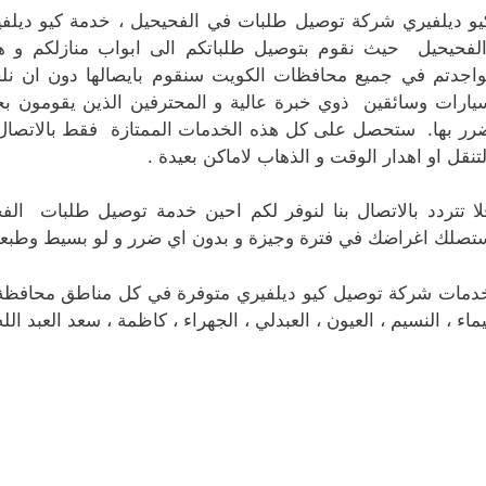
يو ديلفيري شركة توصيل طلبات في الفحيحيل ، خدمة كيو ديل
لفحيحيل حيث نقوم بتوصيل طلباتكم الى ابواب منازلكم و ه
واجدتم في جميع محافظات الكويت سنقوم بايصالها دون ان نلح
يارات وسائقين ذوي خبرة عالية و المحترفين الذين يقومون 
رر بها. ستحصل على كل هذه الخدمات الممتازة فقط بالاتصال 
لتنقل او اهدار الوقت و الذهاب لاماكن بعيدة .
لا تتردد بالاتصال بنا لنوفر لكم احين خدمة توصيل طلبات الف
تصلك اغراضك في فترة وجيزة و بدون اي ضرر و لو بسيط وطبعا 
دمات شركة توصيل كيو ديلفيري متوفرة في كل مناطق محافظة الجهر
يماء ، النسيم ، العيون ، العبدلي ، الجهراء ، كاظمة ، سعد العبد الل