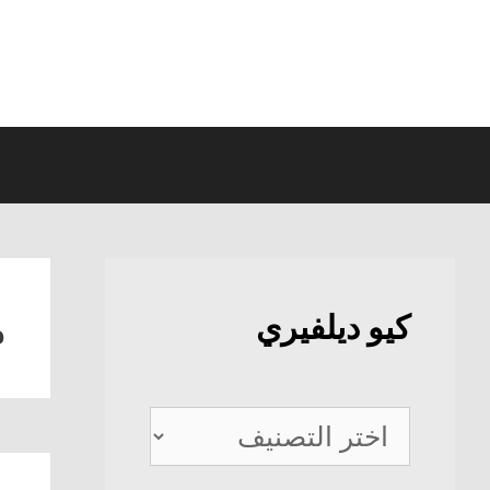
نتقل
لى
لمحتوى
م
كيو ديلفيري
كيو
ديلفيري