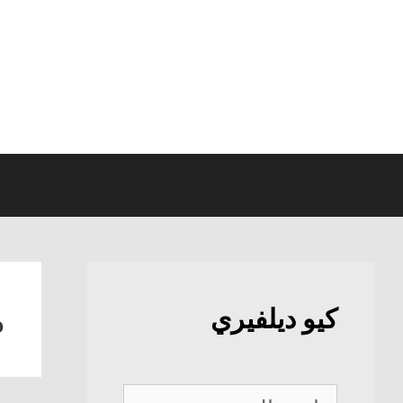
نتقل
لى
لمحتوى
م
كيو ديلفيري
كيو