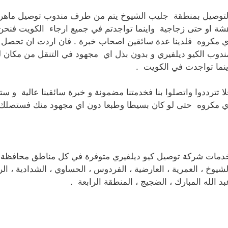
لتوصيل بمنطقة جليب الشيوخ يتم من طرف مندوب توصيل ماهر و 
شة او حتى زجاجية واينما تواجدتم في جميع ارجاء الكويت فنح
ي مكروه فلدينا عدة سائقين اصحاب خبرة . فان اردت ان تحصل
ندوب الكيو ديلفيري و بدون بذل اي مجهود في التنقل من مكان ل
ينما تواجدت في الكويت .
لا تترددوا واتصلوا بنا فخدمتنا مضمونة و خبرة سائقينا عالية 
ي مكروه حتى لو كان بسيطا وطبعا دون اي مجهود منك فستصلك ا
دمات شركة توصيل كيو ديلفيري متوفرة في كل مناطق محافظة الفر
لشيوخ ، العمرية ، العارضية ، الفردوس ، الحساوي ، الشدادية ، الرا
بد الله المبارك ، الضجيج ، المنطقة الرابعة .