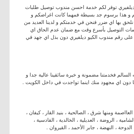
 ديلفيري توفر لكم خدمة احسن مندوب توصيل طلبات
كم و هذا برسوم جد بسيطة فمهما كانت اغراضكم و
لحق بها اي ضرر فنحن في خدمتكم و لدينا العديد من
دمات التوصيل بأسرع وقت مع ضمان عدم الحاق اي
لى رقم مندوب الكيو ديلفيري دون بذل اي جهد في
 السالم فخدمتنا مضمونة و خبرة سائقينا عالية جدا و
دون اي مجهود منك اينما تواجدت في داخل الكويت .
صمة ومنها شرق ، الصالحية ، بنيد القار ، كيفان ،
لشامية ، الروضة ، العديلية ، الخالدية ، القادسية ،
لدوحة ، النهضة ، جابر الأحمد ، القيروان .