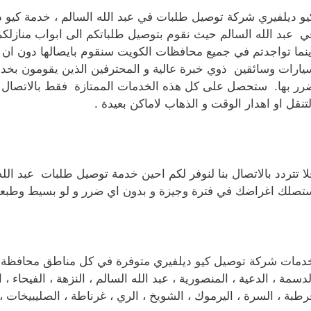
يو ديلفيري شركة توصيل طلبات في عبد الله السالم ، خدمة كيو
ي عبد الله السالم حيث نقوم بتوصيل طلباتكم الى ابواب منازل
ينما تواجدتم في جميع محافظات الكويت سنقوم بايصالها دون ان ن
يارات وسائقين ذوي خبرة عالية و المحترفين الذين يقومون بخ
رر بها. ستحصل على كل هذه الخدمات الممتازة فقط بالاتصال ع
لتنقل او اهدار الوقت و الذهاب لاماكن بعيدة .
لا تتردد بالاتصال بنا لنوفر لكم احين خدمة توصيل طلبات عبد الله
تصلك اغراضك في فترة وجيزة و بدون اي ضرر و لو بسيط وطبعا 
دمات شركة توصيل كيو ديلفيري متوفرة في كل مناطق محافظة العاا
لدسمة ، الدعية ، المنصورية ، عبد الله السالم ، النزهة ، الفيحاء ، ا
رطبة ، السرة ، اليرموك ، الشويخ ، الري ، غرناطة ، الصليبيخات ، ا