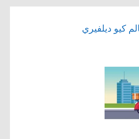
م كيو ديلفيري