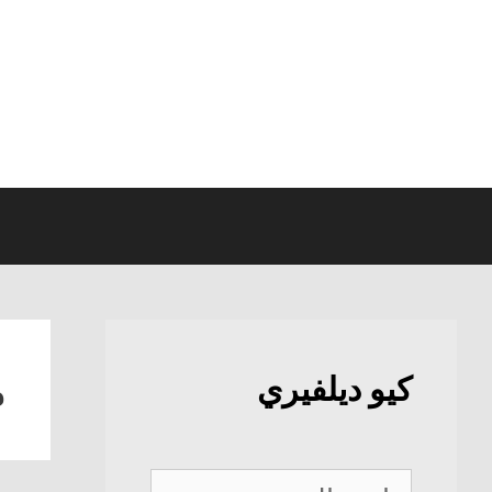
نتقل
لى
لمحتوى
م
كيو ديلفيري
كيو